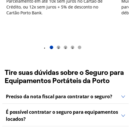
Parcelamento em até 10x sem juros no Cartão de
Muit
Crédito, ou 12x sem juros + 5% de desconto no
parc
Cartão Porto Bank.
débi
1
2
3
4
5
Tire suas dúvidas sobre o Seguro para
Equipamentos Portáteis da Porto
Preciso da nota fiscal para contratar o seguro?
É possível contratar o seguro para equipamentos
locados?